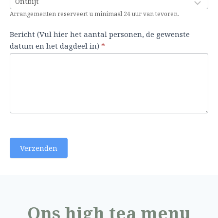
g
n
Arrangementen reserveert u minimaal 24 uur van tevoren.
s
m
f
e
Bericht (Vul hier het aantal personen, de gewenste
o
n
datum en het dagdeel in)
*
r
s
m
b
u
e
l
n
i
t
e
,
r
l
a
Verzenden
a
t
d
i
Ons high tea menu
t