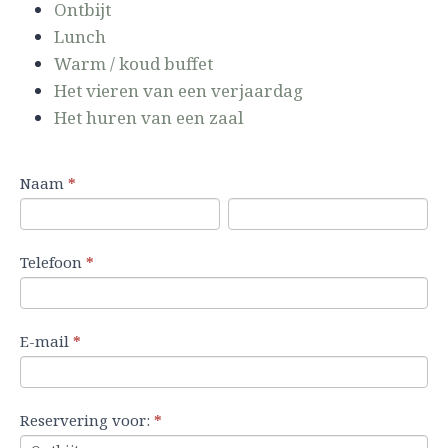
Ontbijt
Lunch
Warm / koud buffet
Het vieren van een verjaardag
Het huren van een zaal
R
Naam
I
*
e
N
N
n
s
a
a
d
Telefoon
*
e
a
a
i
r
m
m
e
v
n
E-mail
*
e
j
r
e
i
e
Reservering voor:
*
n
e