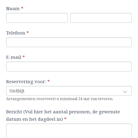
R
Naam
I
*
e
N
N
n
s
a
a
d
Telefoon
*
e
a
a
i
r
m
m
e
v
n
E-mail
*
e
j
r
e
i
e
Reservering voor:
*
n
e
g
n
Arrangementen reserveert u minimaal 24 uur van tevoren.
s
m
f
e
Bericht (Vul hier het aantal personen, de gewenste
o
n
datum en het dagdeel in)
*
r
s
m
b